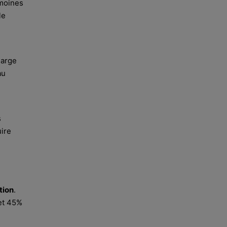
imoines
le
harge
au
s
uire
tion
.
et 45%