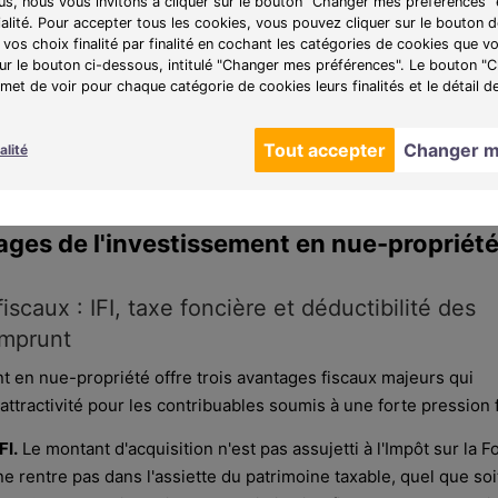
lus, nous vous invitons à cliquer sur le bouton "Changer mes préférences" 
ient le droit d'usage : il peut utiliser le logement ou en percevo
ialité. Pour accepter tous les cookies, vous pouvez cliquer sur le bouton
ut pas le vendre ni le détruire. Il prend en charge l'entretien cou
vos choix finalité par finalité en cochant les catégories de cookies que v
sur le bouton ci-dessous, intitulé "Changer mes préférences". Le bouton 
la
pleine propriété
réunit les deux : il dispose du bien librement,
et de voir pour chaque catégorie de cookies leurs finalités et le détail d
uer ou le céder. C'est la situation du nu-propriétaire à l'issue du
 une solution patrimoniale donnant accès à tous les droits sur
Tout accepter
Changer m
alité
ages de l'investissement en nue-propriét
iscaux : IFI, taxe foncière et déductibilité des
emprunt
t en nue-propriété offre trois avantages fiscaux majeurs qui
attractivité pour les contribuables soumis à une forte pression f
FI.
Le montant d'acquisition n'est pas assujetti à l'Impôt sur la 
 ne rentre pas dans l'assiette du patrimoine taxable, quel que soi