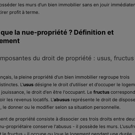
posséder les murs d'un bien immobilier sans en jouir immédiate
irer profit à terme.
que la nue-propriété ? Définition et
nement
omposantes du droit de propriété : usus, fructus
rançais, la pleine propriété d'un bien immobilier regroupe trois
tinctes. L'
usus
désigne le droit d'utiliser et d'occuper le logem
e jouissance, le droit d'en être l'occupant. Le
fructus
correspond
ir les revenus locatifs. L'
abusus
représente le droit de dispos
e, le donner ou le modifier selon sa situation personnelle.
t de propriété consiste à dissocier ces trois droits entre deu
u-propriétaire conserve l'abusus - il possède les murs. L'usufru
et le fructus - il occupe ou loue le logement pendant une durée