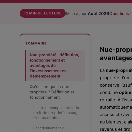
Mise à jour
Août 2026
Questions 
12 MIN
DE LECTURE
SOMMAIRE
Nue-propri
Nue-propriété : définition,
avantages
fonctionnement et
avantages de
La
nue-proprié
l'investissement en
démembrement
propriété d'un l
conserve l'usu
Qu'est-ce que la nue-
propriété ? Définition et
combine
optimi
fonctionnement
retraite. À l'i
automatiqueme
Les trois composantes du
droit de propriété : usus,
accessible ave
fructus et abusus
au bien est clai
Fonctionnement du
revenus et droi