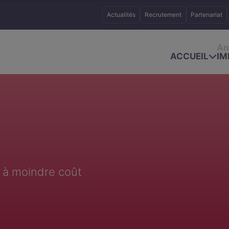
Actualités
Recrutement
Partenariat
An
ACCUEIL
IM
 à moindre coût