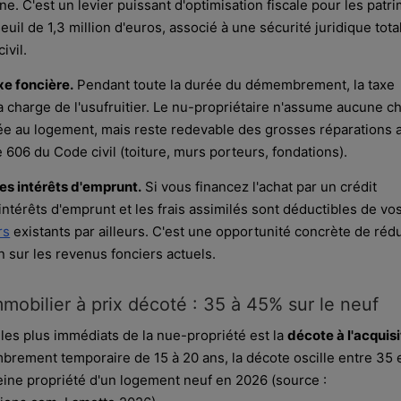
ne. C'est un levier puissant d'optimisation fiscale pour les patr
euil de 1,3 million d'euros, associé à une sécurité juridique tota
ivil.
e foncière.
Pendant toute la durée du démembrement, la taxe
la charge de l'usufruitier. Le nu-propriétaire n'assume aucune c
liée au logement, mais reste redevable des grosses réparations 
le 606 du Code civil (toiture, murs porteurs, fondations).
es intérêts d'emprunt.
Si vous financez l'achat par un crédit
 intérêts d'emprunt et les frais assimilés sont déductibles de vo
rs
existants par ailleurs. C'est une opportunité concrète de réd
n sur les revenus fonciers actuels.
mobilier à prix décoté : 35 à 45% sur le neuf
 les plus immédiats de la nue-propriété est la
décote à l'acquisi
rement temporaire de 15 à 20 ans, la décote oscille entre 35 
leine propriété d'un logement neuf en 2026 (source :