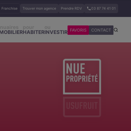
Franchise
Trouver mon agence
Prendre RDV
03 87 74 41 01
nuaires
pour
ou
FAVORIS
CONTACT
MOBILIER
HABITER
INVESTIR