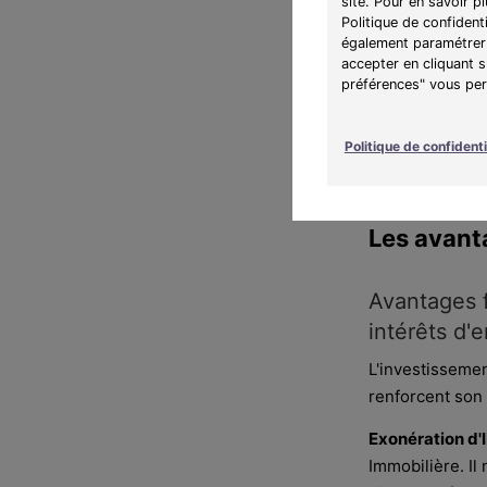
site. Pour en savoir p
L'
usufruitier
dét
Politique de confident
loyers. Il ne pe
également paramétrer 
accepter en cliquant 
Le titulaire de 
préférences" vous perm
l'occuper, le lo
démembrement -
Politique de confidenti
logement.
Les avant
Avantages f
intérêts d'
L'investissemen
renforcent son 
Exonération d'I
Immobilière. Il