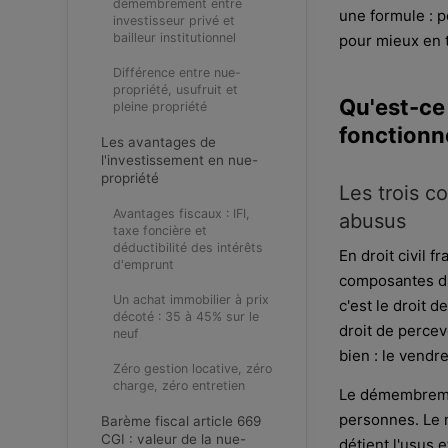
démembrement entre
une formule : 
investisseur privé et
bailleur institutionnel
pour mieux en t
Différence entre nue-
propriété, usufruit et
Qu'est-ce 
pleine propriété
fonction
Les avantages de
l'investissement en nue-
propriété
Les trois c
Avantages fiscaux : IFI,
abusus
taxe foncière et
déductibilité des intérêts
En droit civil f
d'emprunt
composantes dis
Un achat immobilier à prix
c'est le droit d
décoté : 35 à 45% sur le
droit de percevo
neuf
bien : le vendr
Zéro gestion locative, zéro
charge, zéro entretien
Le démembremen
personnes. Le n
Barème fiscal article 669
CGI : valeur de la nue-
détient l'usus 