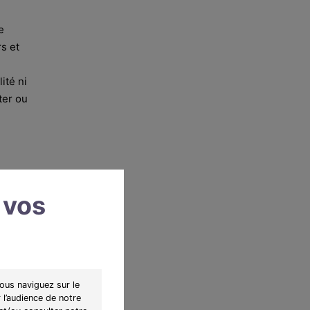
e
rs et
ité ni
ter ou
é
er. La
ici un
 vos
cord de
e
 que
ous naviguez sur le
 l’audience de notre