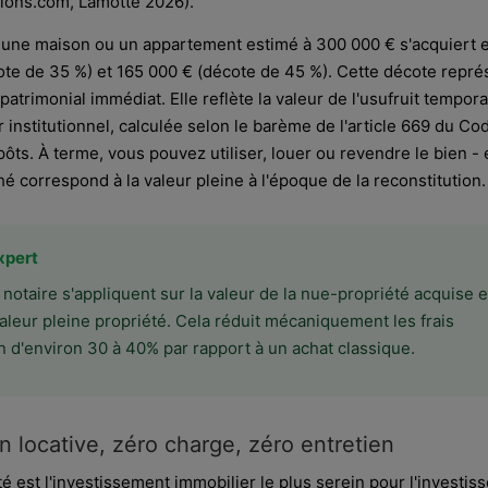
ions.com, Lamotte 2026).
une maison ou un appartement estimé à 300 000 € s'acquiert 
ote de 35 %) et 165 000 € (décote de 45 %). Cette décote repré
patrimonial immédiat. Elle reflète la valeur de l'usufruit tempora
r institutionnel, calculée selon le barème de l'article 669 du Co
ôts. À terme, vous pouvez utiliser, louer ou revendre le bien - 
é correspond à la valeur pleine à l'époque de la reconstitution.
xpert
 notaire s'appliquent sur la valeur de la nue-propriété acquise e
valeur pleine propriété. Cela réduit mécaniquement les frais
on d'environ 30 à 40% par rapport à un achat classique.
n locative, zéro charge, zéro entretien
é est l'investissement immobilier le plus serein pour l'investis