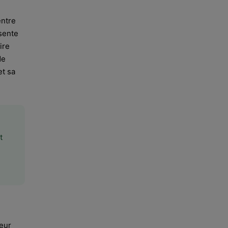
entre
sente
ire
de
et sa
t
seur