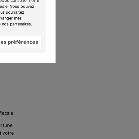
et/ou consulter notre
ir les
 dédié. Vous pouvez
rant.
ous souhaitez
"Changer mes
 peut
e nos partenaires.
 le
es préférences
é
iscale.
Fortune
t votre