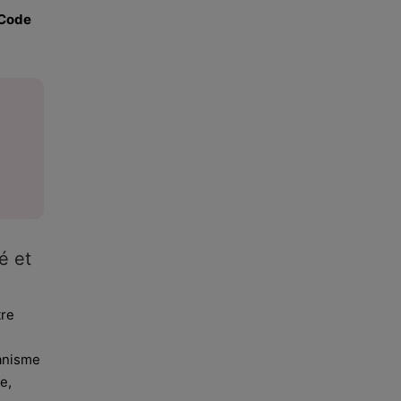
 Code
é et
tre
ganisme
e,