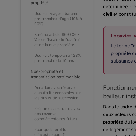
propriété
déterminée. Cet
Usufruit viager : barème
civil
et constit
par tranches d'âge (10% à
90%)
Barème article 669 CGI -
Le saviez-
Valeur fiscale de l'usufruit
et de la nue-propriété
Le terme "n
propriété d
Usufruit temporaire : 23%
substance d
par tranche de 10 ans
Nue-propriété et
transmission patrimoniale
Fonctionne
Donation avec réserve
d'usufruit : économies sur
bailleur ins
les droits de succession
Dans le cadre d
Préparer sa retraite avec
des revenus
deux acteurs co
complémentaires futurs
propriété
du log
de logement soc
Pour quels profils
d'investisseurs ?