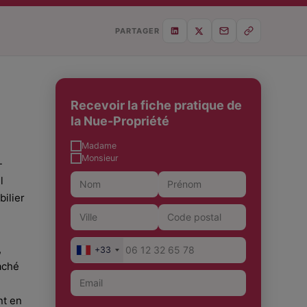
PARTAGER
Recevoir la fiche pratique de
la Nue-Propriété
Madame
Monsieur
-
l
ilier
,
+33
aché
nt en