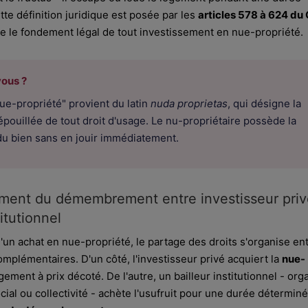
te définition juridique est posée par les
articles 578 à 624 du
ue le fondement légal de tout investissement en nue-propriété.
vous ?
ue-propriété" provient du latin
nuda proprietas
, qui désigne la
épouillée de tout droit d'usage. Le nu-propriétaire possède la
u bien sans en jouir immédiatement.
ment du démembrement entre investisseur priv
titutionnel
'un achat en nue-propriété, le partage des droits s'organise en
mplémentaires. D'un côté, l'investisseur privé acquiert la
nue-
ement à prix décoté. De l'autre, un bailleur institutionnel - or
ial ou collectivité - achète l'usufruit pour une durée déterminé