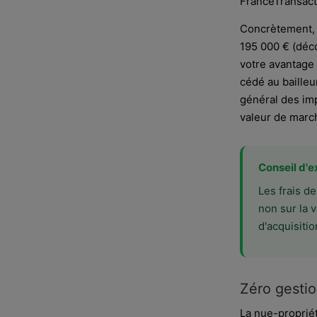
FranceTransact
Concrètement, 
195 000 € (déc
votre avantage 
cédé au bailleu
général des imp
valeur de march
Conseil d'e
Les frais de
non sur la 
d'acquisiti
Zéro gestio
La nue-propriét