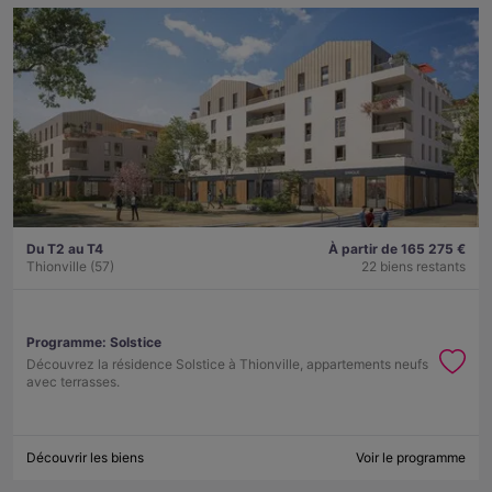
Du T2 au T4
À partir de 165 275 €
Thionville (57)
22 biens restants
Programme:
Solstice
Découvrez la résidence Solstice à Thionville, appartements neufs
avec terrasses.
Découvrir les biens
Voir le programme