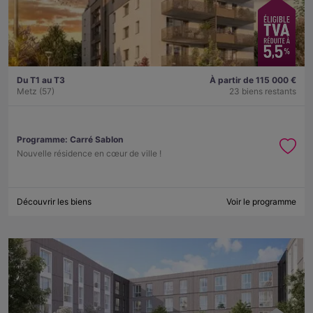
Du T1 au T3
À partir de 115 000 €
Metz (57)
23 biens restants
Programme:
Carré Sablon
Nouvelle résidence en cœur de ville !
Découvrir les biens
Voir le programme