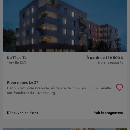
Du T1 au T4
À partir de 159 500 €
Terville (57)
9 biens restants
Programme:
Le 27
Découvrez notre nouvelle résidence de choix le « 27 », à Terville
aux frontières du Luxembourg.
Découvrir les biens
Voir le programme