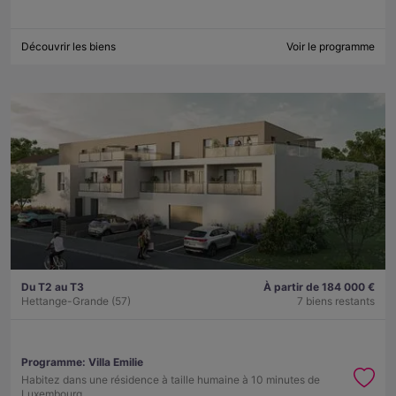
Découvrir les biens
Voir le programme
Du T2 au T3
À partir de 184 000 €
Hettange-Grande (57)
7 biens restants
Programme:
Villa Emilie
Habitez dans une résidence à taille humaine à 10 minutes de
Luxembourg