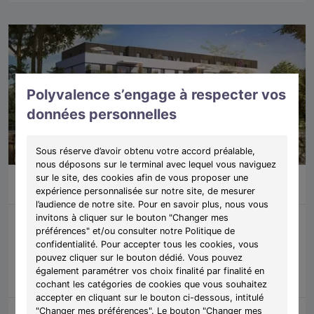
Polyvalence s’engage à respecter vos
données personnelles
Sous réserve d’avoir obtenu votre accord préalable,
nous déposons sur le terminal avec lequel vous naviguez
sur le site, des cookies afin de vous proposer une
Du T2 au T4
À partir de 168 000 €
Florange (57)
19 biens restants
expérience personnalisée sur notre site, de mesurer
l’audience de notre site. Pour en savoir plus, nous vous
invitons à cliquer sur le bouton "Changer mes
préférences" et/ou consulter notre Politique de
Programme:
Avant Scène
confidentialité. Pour accepter tous les cookies, vous
Découvrez des appartements du 2 au 4 pièces à proximité du futur
pouvez cliquer sur le bouton dédié. Vous pouvez
parc du centre culturel La Passerelle.
également paramétrer vos choix finalité par finalité en
cochant les catégories de cookies que vous souhaitez
accepter en cliquant sur le bouton ci-dessous, intitulé
"Changer mes préférences". Le bouton "Changer mes
Découvrir les biens
Voir le programme