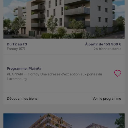
Du T2 au T3
À partir de 153 900 €
Fontoy (57)
24 biens restants
Programme:
Plain’Air
PLAIN'AIR — Fontoy Une adresse d'exception aux portes du
Luxembourg
Découvrir les biens
Voir le programme