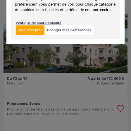
préférences" vous permet de voir pour chaque catégorie
de cookies leurs finalités et le détail de nos partenaires.
Politique de confidentialité
Tout accepter
Changer mes préférences
Du T2 au T4
À partir de 172 400 €
Metz (57)
18 biens restants
Programme:
Senea
Proche du centre ville, la Résidence Senea située à Metz Devant
Les Ponts vous séduira par sa taille humaine.